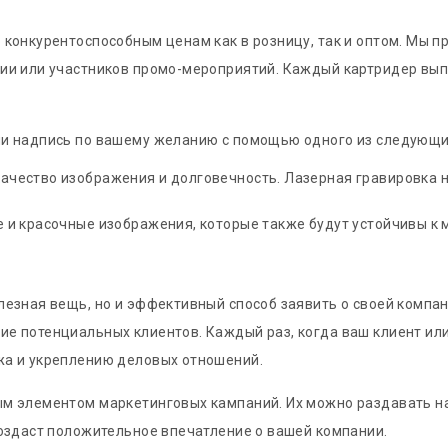
конкурентоспособным ценам как в розницу, так и оптом. Мы п
ии или участников промо-мероприятий. Каждый картридер выпо
ли надпись по вашему желанию с помощью одного из следующи
качество изображения и долговечность. Лазерная гравировка н
кие и красочные изображения, которые также будут устойчивы 
лезная вещь, но и эффективный способ заявить о своей комп
 потенциальных клиентов. Каждый раз, когда ваш клиент или 
жа и укреплению деловых отношений.
ым элементом маркетинговых кампаний. Их можно раздавать н
создаст положительное впечатление о вашей компании.