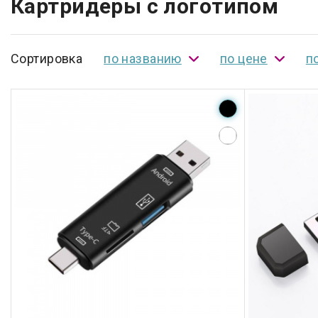
Картридеры с логотипом
Сортировка
по названию
по цене
п