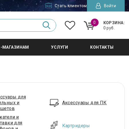
Стать клиентом
Войти
0
КОРЗИНА:
0 руб.
Т-МАГАЗИНАМ
УСЛУГИ
КОНТАКТЫ
ссуары для
ильных и
Аксессуары для ПК
ншетов
жатели и
тавки для
Картридеры
фонов и