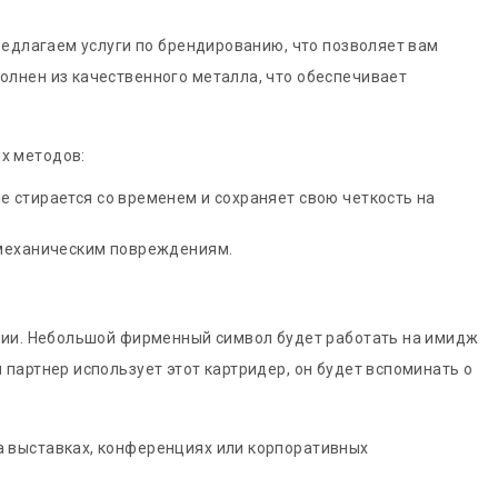
редлагаем услуги по брендированию, что позволяет вам
лнен из качественного металла, что обеспечивает
х методов:
е стирается со временем и сохраняет свою четкость на
к механическим повреждениям.
ании. Небольшой фирменный символ будет работать на имидж
партнер использует этот картридер, он будет вспоминать о
а выставках, конференциях или корпоративных