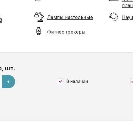
пла
я
Лампы настольные
Нау
й
Фитнес трекеры
, шт.
В наличии