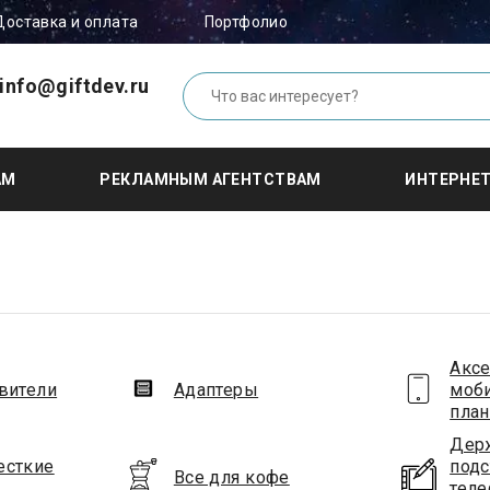
Доставка и оплата
Портфолио
info@giftdev.ru
АМ
РЕКЛАМНЫМ АГЕНТСТВАМ
ИНТЕРНЕ
Аксе
вители
Адаптеры
моб
пла
Дер
есткие
подс
Все для кофе
теле