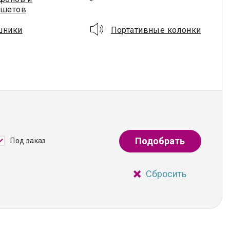
ншетов
шники
Портативные колонки
Подобрать
Под заказ
Сбросить