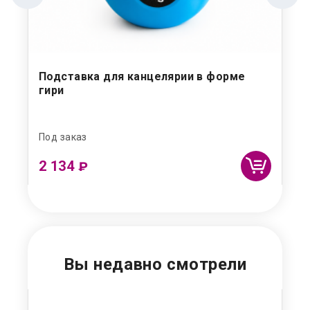
Подставка для канцелярии в форме
На
гири
Под заказ
Под
2 134
9
₽
Вы недавно смотрели