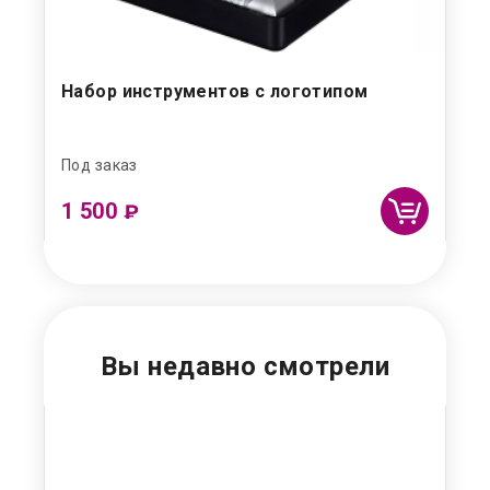
mp
Набор инструментов с логотипом
От
Под заказ
Под
1 500
5 
₽
Вы недавно смотрели