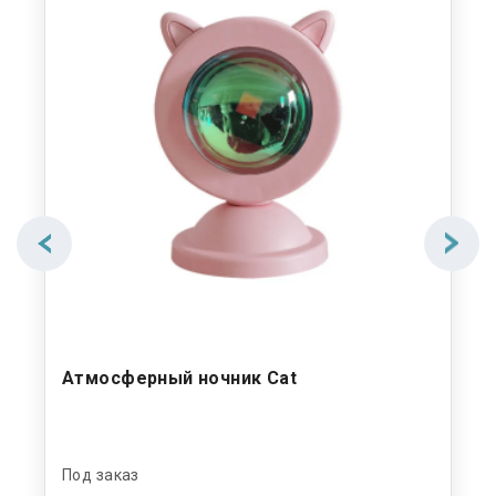
ый
Атмосферный ночник Cat
На
Под заказ
Под