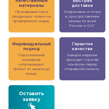
Качественные
Быстрая
материалы
доставка
Производим свою
Оперативно и точно
продукцию только на
в срок доставляем
проверенном сырье.
заказы по всей
России и СНГ.
Индивидуальный
Гарантия
подход
качества
Персональный
Каждое изделие
менеджер
проходит строгий
сопровождает
контроль перед
проект от начала до
отправкой клиенту.
конца.
Оставить
заявку