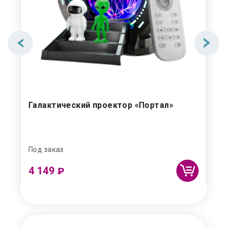
Галактический проектор «Портал»
Ум
по
Под заказ
Под
4 149
10
₽