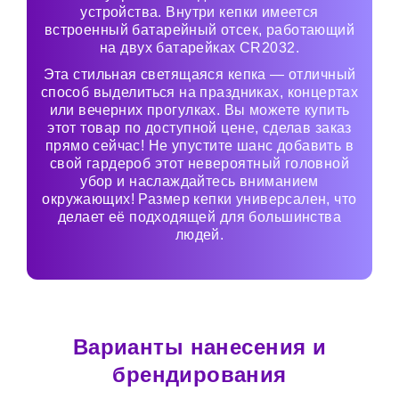
устройства. Внутри кепки имеется
встроенный батарейный отсек, работающий
на двух батарейках CR2032.
Эта стильная светящаяся кепка — отличный
способ выделиться на праздниках, концертах
или вечерних прогулках. Вы можете купить
этот товар по доступной цене, сделав заказ
прямо сейчас! Не упустите шанс добавить в
свой гардероб этот невероятный головной
убор и наслаждайтесь вниманием
окружающих! Размер кепки универсален, что
делает её подходящей для большинства
людей.
Варианты нанесения и
брендирования