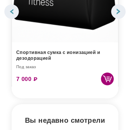
Спортивная сумка с ионизацией и
Во
дезодорацией
но
Под заказ
Под
7 000
19
₽
Вы недавно смотрели