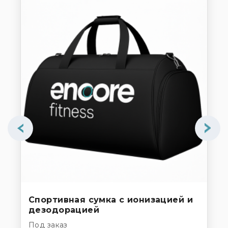
Спортивная сумка с ионизацией и
Во
дезодорацией
дл
Под заказ
По