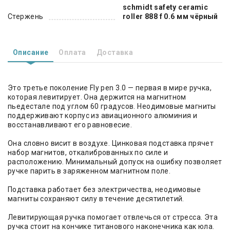
schmidt safety ceramic
Стержень
roller 888 f 0.6 мм чёрный
Описание
Оплата
Доставка
Это третье поколение Fly pen 3.0 — первая в мире ручка,
которая левитирует. Она держится на магнитном
пьедестале под углом 60 градусов. Неодимовые магниты
поддерживают корпус из авиационного алюминия и
восстанавливают его равновесие.
Она словно висит в воздухе. Цинковая подставка прячет
набор магнитов, откалиброванных по силе и
расположению. Минимальный допуск на ошибку позволяет
ручке парить в заряженном магнитном поле.
Подставка работает без электричества, неодимовые
магниты сохраняют силу в течение десятилетий.
Левитирующая ручка помогает отвлечься от стресса. Эта
ручка стоит на кончике титанового наконечника как юла.