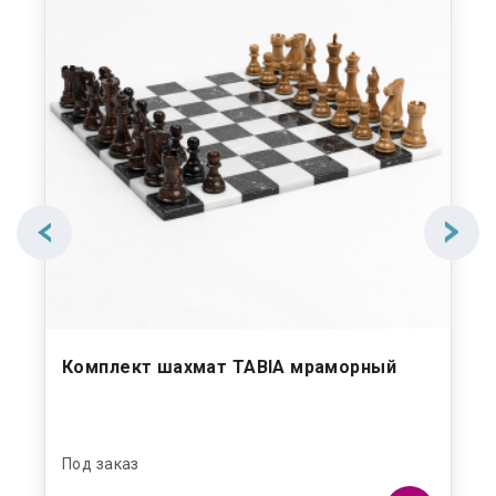
а
Комплект шахмат TABIA мраморный
Ко
до
Под заказ
Под