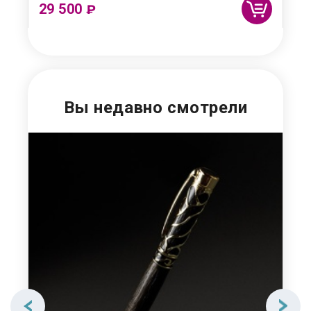
29 500
29
₽
Вы недавно смотрели