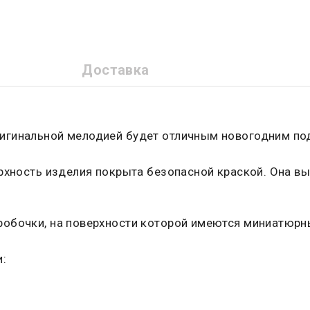
Доставка
игинальной мелодией будет отличным новогодним по
ерхность изделия покрыта безопасной краской. Она в
робочки, на поверхности которой имеются миниатюрн
: