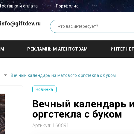
Доставка и оплата
Портфолио
info@giftdev.ru
АМ
РЕКЛАМНЫМ АГЕНТСТВАМ
ИНТЕРНЕ
Вечный календарь из матового оргстекла с буком
Новинка
Вечный календарь и
оргстекла с буком
Артикул:
160891