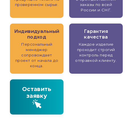
проверенном сырье.
заказы по всей
России и СНГ.
Индивидуальный
Гарантия
подход
качества
Персональный
Каждое изделие
менеджер
проходит строгий
сопровождает
контроль перед
проект от начала до
отправкой клиенту.
конца.
Оставить
заявку