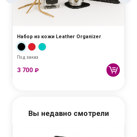
Набор из кожи Leather Organizer
На
Под заказ
Под
3 700
2 
₽
Вы недавно смотрели