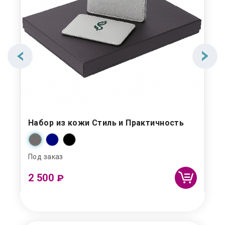
Набор из кожи Стиль и Практичность
На
Под заказ
Под
2 500
2 
₽