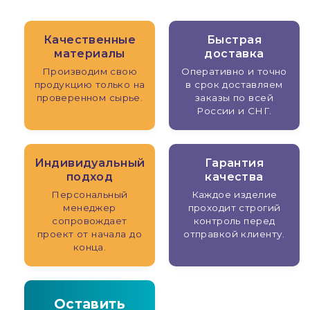
Качественные
Быстрая
материалы
доставка
Производим свою
Оперативно и точно
продукцию только на
в срок доставляем
проверенном сырье.
заказы по всей
России и СНГ.
Индивидуальный
Гарантия
подход
качества
Персональный
Каждое изделие
менеджер
проходит строгий
сопровождает
контроль перед
проект от начала до
отправкой клиенту.
конца.
Оставить