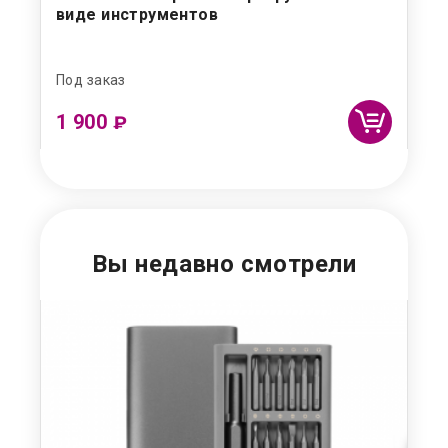
виде инструментов
Под заказ
В н
1 900
5
₽
Вы недавно смотрели