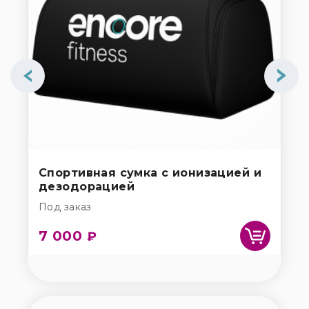
Спортивная сумка с ионизацией и
Во
дезодорацией
дл
Под заказ
По
7 000
1
₽