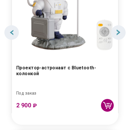
»
Проектор-астронавт с Bluetooth-
Ск
колонкой
до
Под заказ
В н
2 900
8
₽