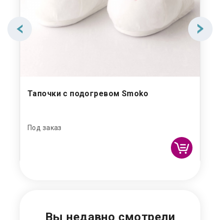
Тапочки с подогревом Smoko
Гр
Под
Под заказ
2 
Вы недавно смотрели