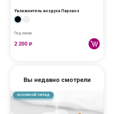
ое
Увлажнитель воздуха Паровоз
Ув
Под заказ
Под
2 200
9
₽
Вы недавно смотрели
ОСНОВНОЙ СКЛАД