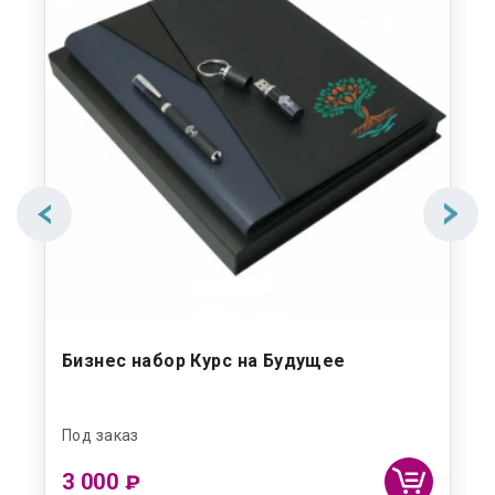
Бизнес набор Курс на Будущее
Би
Под заказ
Под
3 000
2 
₽