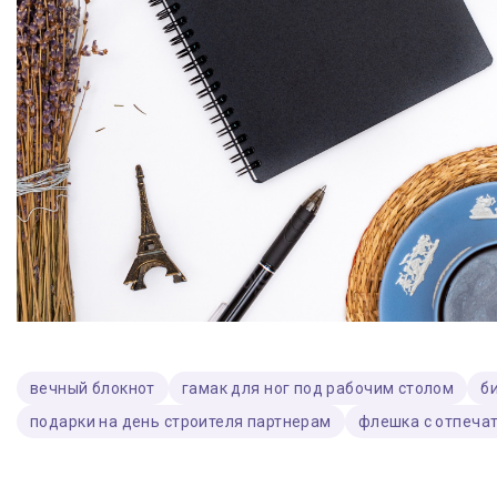
вечный блокнот
гамак для ног под рабочим столом
б
подарки на день строителя партнерам
флешка с отпеча