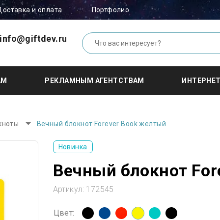
Доставка и оплата
Портфолио
info@giftdev.ru
АМ
РЕКЛАМНЫМ АГЕНТСТВАМ
ИНТЕРНЕ
кноты
Вечный блокнот Forever Book желтый
Новинка
Вечный блокнот For
Артикул:
172545
Цвет: