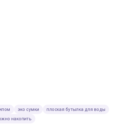
типом
эко сумки
плоская бутылка для воды
можно накопить