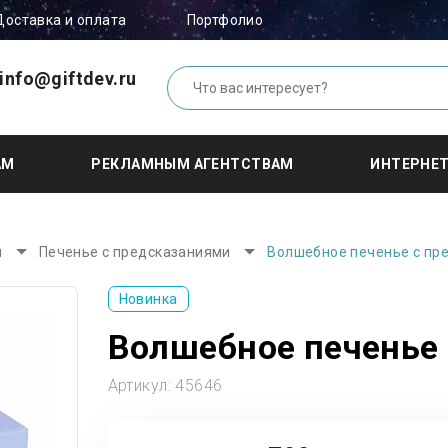
Доставка и оплата
Портфолио
info@giftdev.ru
АМ
РЕКЛАМНЫМ АГЕНТСТВАМ
ИНТЕРНЕ
ы
Печенье с предсказаниями
Волшебное печенье с пр
Новинка
Волшебное печенье
Артикул:
45646