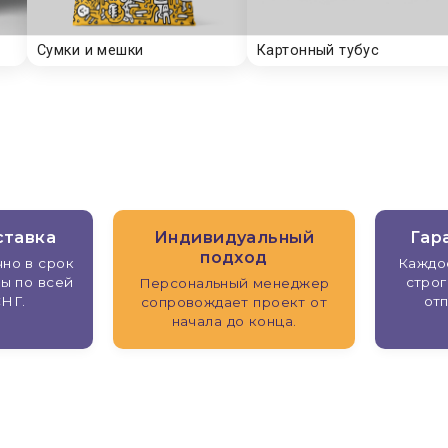
ставка
Индивидуальный
Гар
подход
но в срок
Каждо
ы по всей
строг
Персональный менеджер
СНГ.
отп
сопровождает проект от
начала до конца.