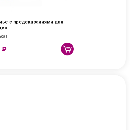
нье с предсказаниями для
щин
аказ
0
₽