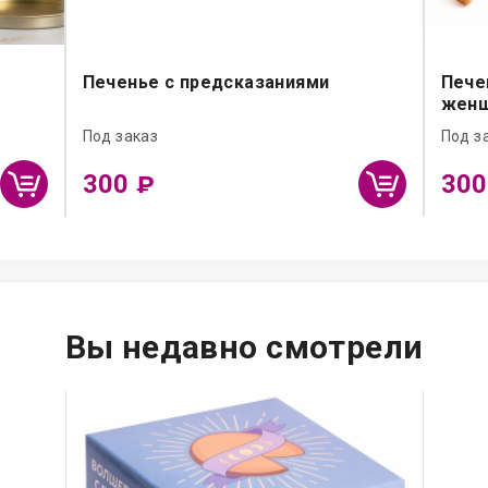
Печенье с предсказаниями
Пече
жен
Под заказ
Под з
300
30
₽
Вы недавно смотрели