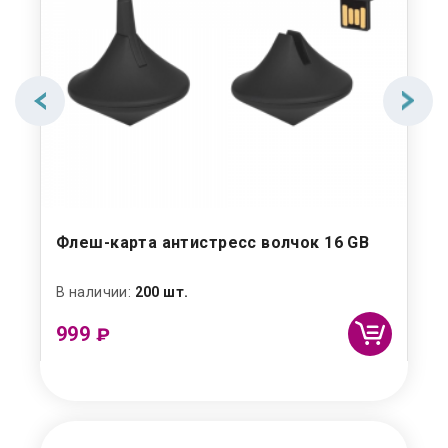
Флеш-карта антистресс волчок 16 GB
Ан
В наличии:
200 шт.
Под
999
9
₽