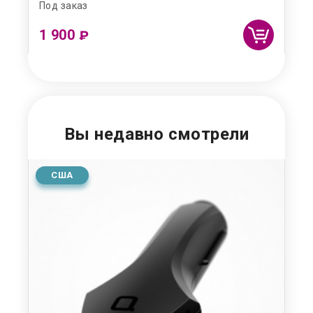
Под заказ
В н
1 900
5
₽
Вы недавно смотрели
США