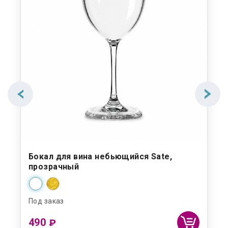
Бокал для вина небьющийся Sate,
По
прозрачный
Под заказ
Под
490
9 
₽