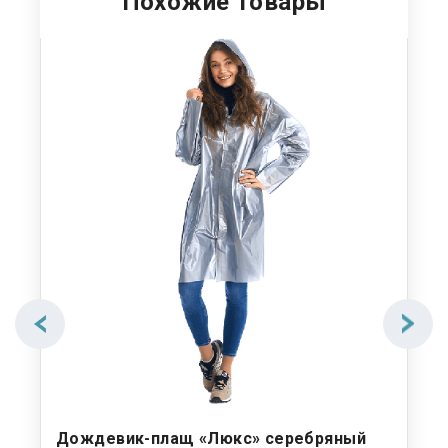
Похожие товары
Дождевик-плащ «Люкс» серебряный
До