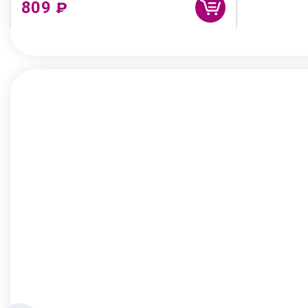
809
₽