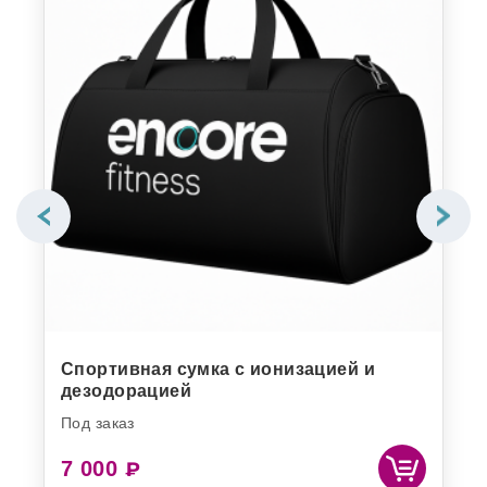
Спортивная сумка с ионизацией и
Во
дезодорацией
но
Под заказ
Под
7 000
19
₽