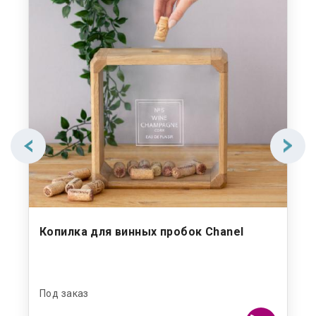
de"
Копилка для винных пробок Chanel
Ко
Под заказ
В н