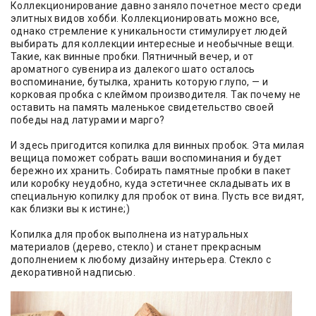
Коллекционирование давно заняло почетное место среди
элитных видов хобби. Коллекционировать можно все,
однако стремление к уникальности стимулирует людей
выбирать для коллекции интересные и необычные вещи.
Такие, как винные пробки. Пятничный вечер, и от
ароматного сувенира из далекого шато осталось
воспоминание, бутылка, хранить которую глупо, — и
корковая пробка с клеймом производителя. Так почему не
оставить на память маленькое свидетельство своей
победы над латурами и марго?
И здесь пригодится копилка для винных пробок. Эта милая
вещица поможет собрать ваши воспоминания и будет
бережно их хранить. Собирать памятные пробки в пакет
или коробку неудобно, куда эстетичнее складывать их в
специальную копилку для пробок от вина. Пусть все видят,
как близки вы к истине;)
Копилка для пробок выполнена из натуральных
материалов (дерево, стекло) и станет прекрасным
дополнением к любому дизайну интерьера. Стекло с
декоративной надписью.