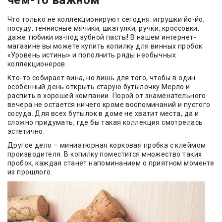
чем-то важном
Что только не коллекционируют сегодня: игрушки йо-йо,
посуду, теннисные мячики, шкатулки, ручки, кроссовки,
даже тюбики из-под зубной пасты! В нашем интернет-
магазине вы можете купить копилку для винных пробок
«Уровень истины» и пополнить ряды необычных
коллекционеров.
Кто-то собирает вина, но лишь для того, чтобы в один
особенный день открыть старую бутылочку Мерло и
распить в хорошей компании. Порой от знаменательного
вечера не остается ничего кроме воспоминаний и пустого
сосуда. Для всех бутылок в доме не хватит места, да и
сложно придумать, где бы такая коллекция смотрелась
эстетично.
Другое дело – миниатюрная корковая пробка с клеймом
производителя. В копилку поместится множество таких
пробок, каждая станет напоминанием о приятном моменте
из прошлого.