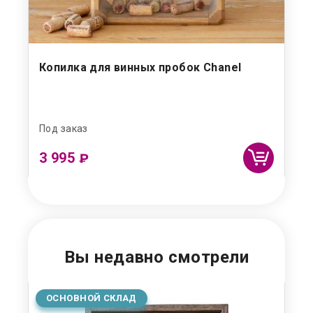
de"
Копилка для винных пробок Chanel
Ко
Под заказ
В н
3 995
1 
₽
Вы недавно смотрели
ОСНОВНОЙ СКЛАД