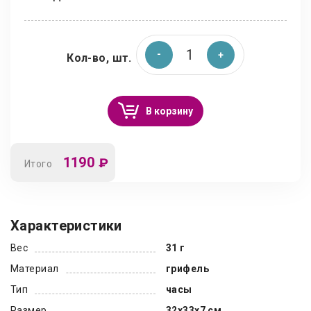
Кол-во, шт.
В корзину
1190
₽
Итого
Характеристики
Вес
31 г
Материал
грифель
Тип
часы
Размер
32x33x7 см