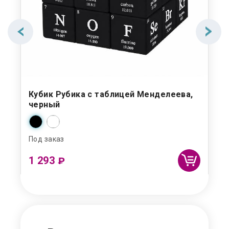
Кубик Рубика с таблицей Менделеева,
На
черный
Ла
Под заказ
Под
1 293
1 
₽