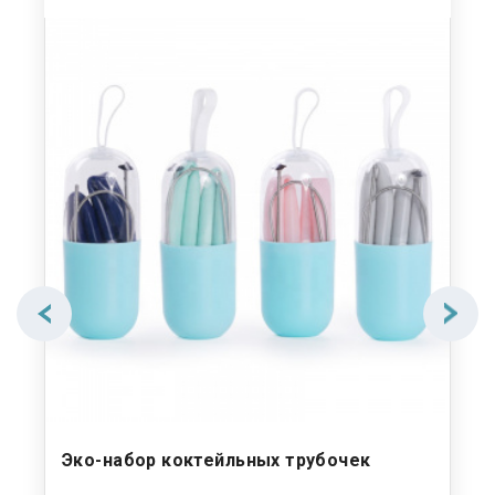
аф
Эко-набор коктейльных трубочек
Эк