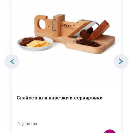
я
Слайсер для нарезки и сервировки
Ба
"Л
Под заказ
Под