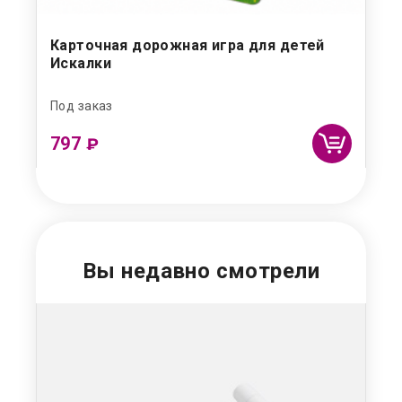
й
Карточная дорожная игра для детей
Иг
Искалки
Под заказ
Под
797
1 
₽
Вы недавно смотрели