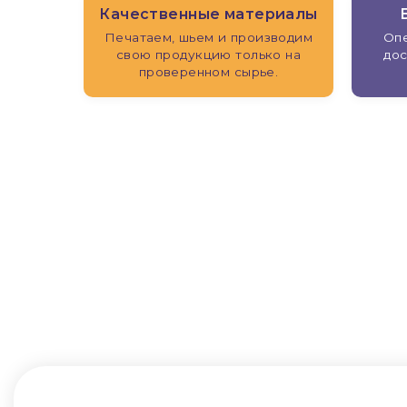
Качественные материалы
Печатаем, шьем и производим
Опе
свою продукцию только на
дос
проверенном сырье.