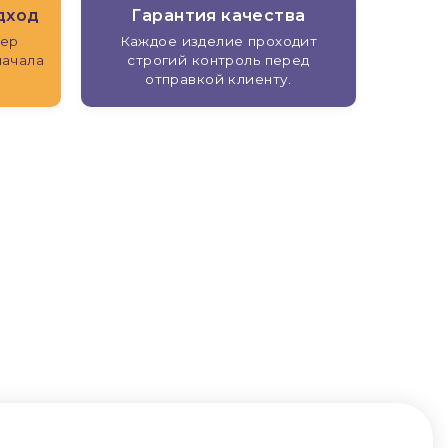
дход
Гарантия качества
жер
Каждое изделие проходит
начала
строгий контроль перед
отправкой клиенту.