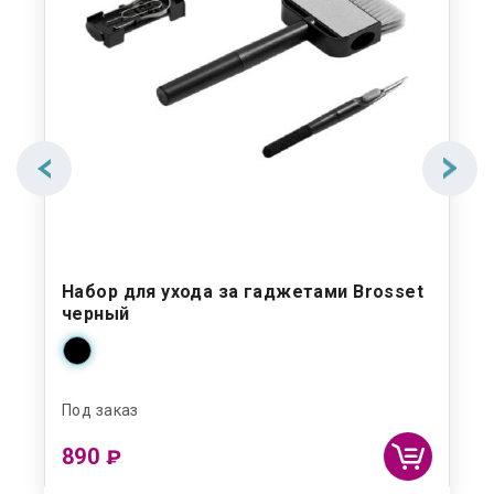
Набор для ухода за гаджетами Brosset
Не
d
черный
Под заказ
Под
890
69
₽