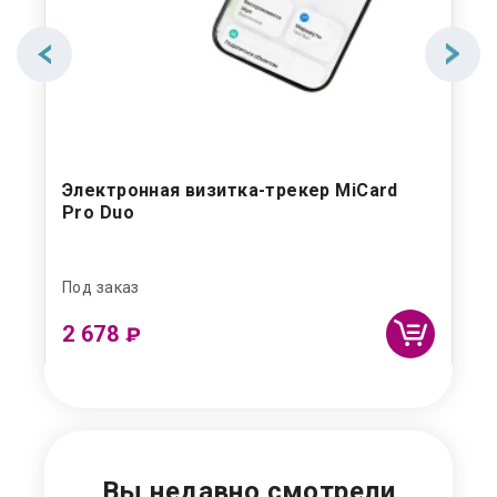
et
Электронная визитка-трекер MiCard
Ци
Pro Duo
Под заказ
Под
2 678
4
₽
Вы недавно смотрели