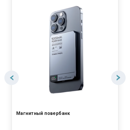
Магнитный повербанк
Бе
Ai