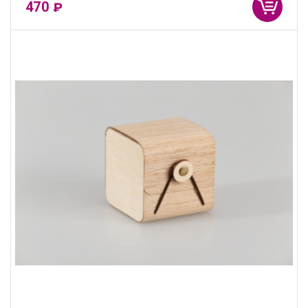
470
₽