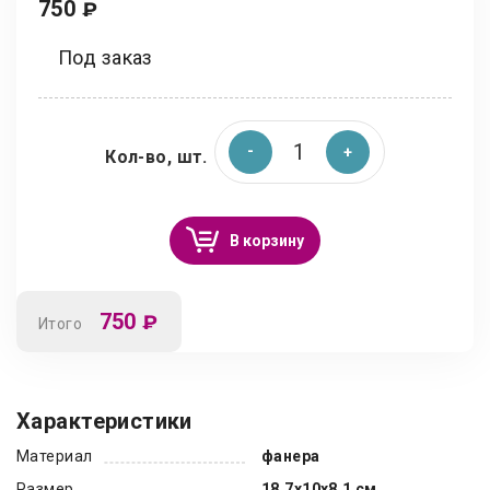
750
₽
Под заказ
Кол-во, шт.
В корзину
750
₽
Итого
Характеристики
Материал
фанера
Размер
18,7x10x8,1 см