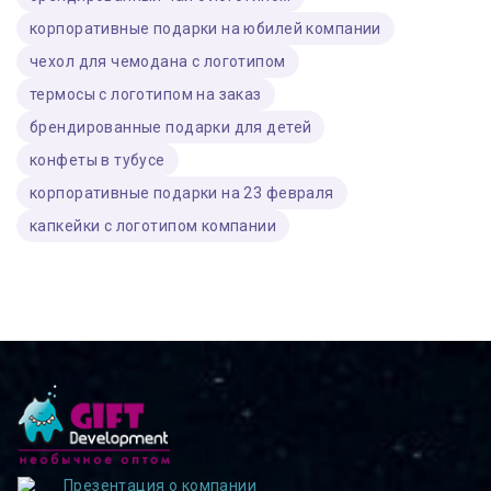
корпоративные подарки на юбилей компании
чехол для чемодана с логотипом
термосы с логотипом на заказ
брендированные подарки для детей
конфеты в тубусе
корпоративные подарки на 23 февраля
капкейки с логотипом компании
Презентация о компании