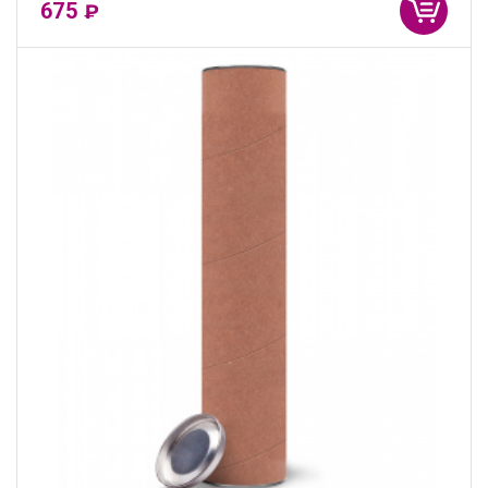
675
₽