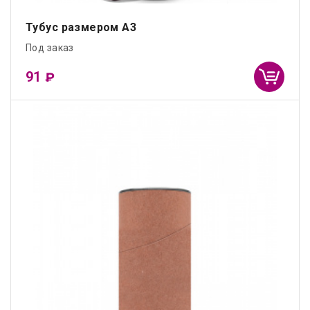
Тубус размером А3
Под заказ
91
₽