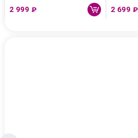
2 999
2 699
₽
₽