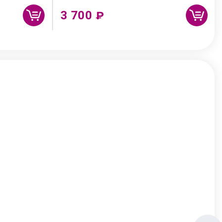
3 700
₽