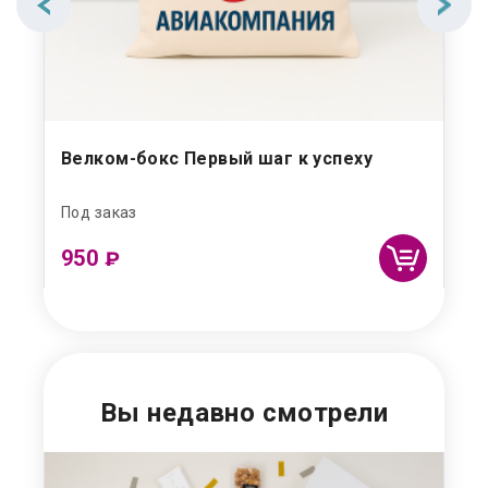
Велком-бокс Первый шаг к успеху
Ве
Под заказ
Под
950
1 
₽
Вы недавно смотрели