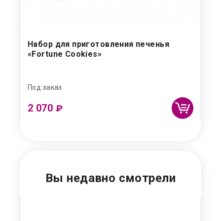
Набор для приготовления печенья
Ма
«Fortune Cookies»
Под заказ
Под
2 070
4 
₽
Вы недавно смотрели