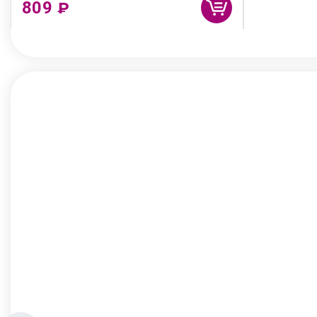
809
₽