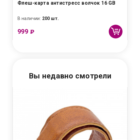
Флеш-карта антистресс волчок 16 GB
Ан
В наличии:
200 шт.
Под
999
9
₽
Вы недавно смотрели