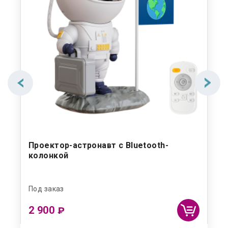
Проектор-астронавт с Bluetooth-
Ак
колонкой
Под заказ
Под
2 900
11
₽